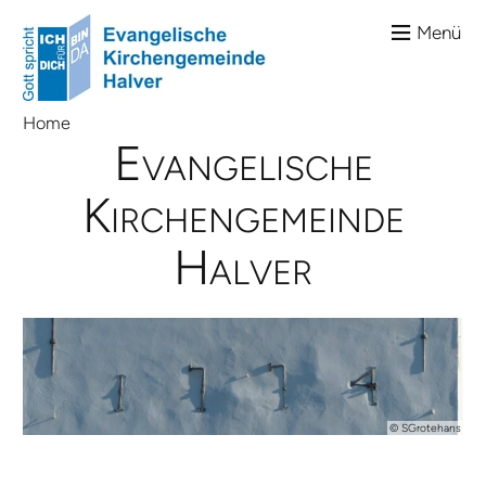
Menü
Home
E­van­ge­li­sche
Kirchen­gemein­de
Halver
© SGrotehans