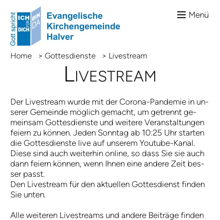
Menü
Home
>
Gottesdienste
>
Livestream
Live­stream
Der Live­stream wur­de mit der Co­ro­na-Pan­de­mie in un­
se­rer Ge­mein­de mög­lich ge­macht, um
ge­trennt ge­
mein­sam
Got­tes­dien­ste und wei­tere Ver­an­stal­tun­gen
fei­ern zu kön­nen. Je­den Sonn­tag ab 10:25 Uhr star­ten
die Got­tes­dien­ste live auf un­se­rem You­tube-­Ka­nal.
Die­se sind auch wei­ter­hin on­line, so dass Sie sie auch
dann fei­ern kön­nen, wenn Ih­nen ei­ne an­de­re Zeit bes­
ser passt.
Den Live­stream für den ak­tu­el­len Got­tes­dienst fin­den
Sie un­ten.
Alle wei­te­ren Live­streams und an­de­re Bei­trä­ge fin­den