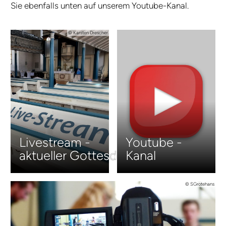
Sie e­ben­falls un­ten auf un­se­rem You­tube-­Ka­nal.
© Karsten Drescher
Livestream -
Youtube -
aktueller Gottesdienst
Kanal
© SGrotehans