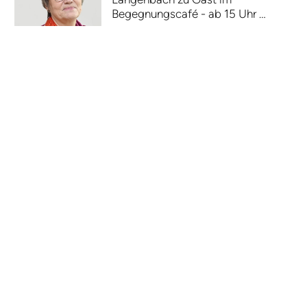
Begegnungscafé - ab 15 Uhr …
Winterspielplatz der Ev. Allianz ab
26.1.2026
19.11.2025 – Winterspielplatz ab
26.1.2026 - jeweils montags 15 bis
18 Uhr - FeG Halver …
Gemeindehaus einen Schritt näher an
Barrierefreiheit
4.1.2026 – Neue Tür zum