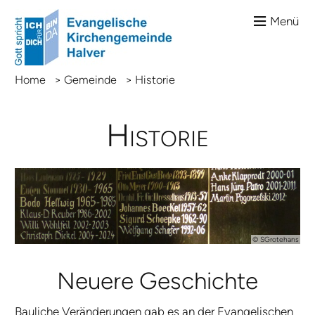
Menü
Home
>
Gemeinde
>
Historie
Historie
© SGrotehans
Neu­e­re Ge­schich­te
Bau­li­che Ver­än­de­run­gen gab es an der E­van­ge­li­schen