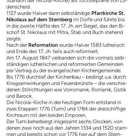
Stand­ort der Ni­co­lai-­Kir­che) als Toch­ter­pfar­re von Lü­
den­scheid.
1127 wur­de Halver dann selb­stän­dige
Pfarr­kir­che St.
Ni­ko­laus auf dem Stern­berg
im Dor­fe und führ­te bis
in die zwei­te Hälf­te des 17. Jh. ein Sie­gel, das den Bi­
schof St. Ni­ko­laus mit Mi­tra, Stab und Buch ste­hend
zeig­te.
Nach der
Re­for­ma­ti­on
wur­de Hal­ver 1583 lu­the­risch
und En­de des 17. Jh. teils auch re­for­miert.
Am 17. Au­gust 1847 ver­ban­den sich die vor­mals selb­
stän­digen lu­the­ri­schen und re­for­mier­ten Ge­mein­den
per Ver­trag zu der e­van­ge­li­schen Kir­chen­ge­mein­de.
Bis 1776 durch­lief der Kir­chen­bau – be­dingt u.a. durch
Kriegs­ein­wir­kungen und Feu­ers­brün­ste – die ver­­schie­
de­nen Stil­rich­tun­gen wie Vor­ro­ma­nik, Ro­ma­nik, Go­tik
und Ba­rock.
Die Ni­co­lai-­Kir­che in der heu­tigen Form ent­stand in
zwei E­tap­pen: 1776 (Turm) und 1784 der drei­schif­fige
Kirch­raum mit den bei­den Em­po­ren.
Der Turm be­her­bergt ins­ge­samt sechs Glo­cken, von
de­nen zwei noch aus den Jah­ren 1334 und 1520 stam­
men und be­reits schon vor 1776 hier auf dem Stern­