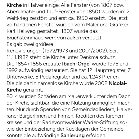
Kir­che
in Hal­ver ei­ni­ge. Alle Fenster (von 1807 bzw.
Abendmahl- und Tauf-Fenster von 1850) wurden im 2.
Weltkrieg zerstört und erst ca. 1950 ersetzt. Die jetzt
vorhandenen Fenster wurden vom Maler und Grafiker
Karl Hellweg gestaltet. 1807 wurde das
Bruchsteinmauerwerk von außen verputzt.
Es gab zwei größere
Renovierungen (1972/1973 und 2001/2002). Seit
11.11.1982 steht die Kir­che un­ter Denk­mal­schutz.
Die 1854+1856 er­bau­te
I­bach-­Or­gel
wur­de 1975 und
1992 auf­wän­dig re­stau­riert. Sie hat 12 Hauptregister, 7
Unterwerke, 5 Pedalregister und ca. 1.243 Pfeifen.
Die bis da­hin na­men­lo­se Kir­che wur­de 2002
Nicolai-
Kirche
ge­nannt.
2014 wur­den Schä­den am Mauerwerk unter dem Dach
der Kir­che sicht­bar, die ei­ne Nut­zung un­mög­lich mach­
ten. Nur durch Spen­den von Ge­mein­de­glie­dern, Hal­ve­
ra­ner Bür­ger­In­nen und Fir­men, Kre­di­ten des Kir­chen­
krei­ses und der Ra­de­vorm­wal­der Wa­der-­Stif­tung so­
wie der Ein­be­zieh­ung der Rück­la­gen der Ge­mein­de
konn­te die auf­wän­di­ge
Sa­nie­rung
er­fol­gen.