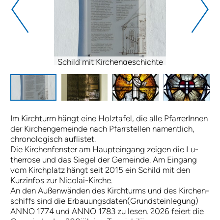
Schild mit Kirchengeschichte
Im Kirch­turm hängt ei­ne Holz­ta­fel, die al­le Pfar­rer­In­nen
der Kir­chen­ge­mein­de nach Pfarr­stel­len na­ment­lich,
chronologisch auf­listet.
Die Kir­chen­fen­ster am Haupt­ein­gang zei­gen die Lu­
ther­rose und das Siegel der Ge­mein­de. Am Ein­gang
vom Kirch­platz hängt seit 2015 ein Schild mit den
Kurz­in­fos zur Ni­co­lai-­Kir­che.
An den Au­ßen­wän­den des Kirch­turms und des Kir­chen­
schiffs sind die Er­bau­ungs­da­ten(Grundsteinlegung)
AN­NO 1774 und AN­NO 1783 zu lesen. 2026 feiert die