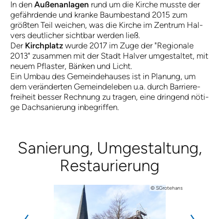
In den
Au­ßen­an­la­gen
rund um die Kir­che muss­te der
ge­fähr­den­de und kran­ke Baum­be­stand 2015 zum
größ­ten Teil wei­chen, was die Kir­che im Zen­trum Hal­
vers deut­licher sicht­bar wer­den ließ.
Der
Kirch­platz
wur­de 2017 im Zu­ge der "Re­gi­o­nal­e
2013" zu­sam­men mit der Stadt Hal­ver um­ge­stal­tet, mit
neu­em Pfla­ster, Bän­ken und Licht.
Ein Um­bau des Ge­mein­de­hau­ses ist in Pla­nung, um
dem ver­än­der­ten Ge­mein­de­le­ben u.a. durch Bar­rie­re­
frei­heit bes­ser Rech­nung zu tra­gen, ei­ne drin­gend nö­ti­
ge Dach­sa­nie­rung in­be­grif­fen.
Sa­nie­rung, Um­ge­stal­tung,
Restaurie­rung
© SGrotehans