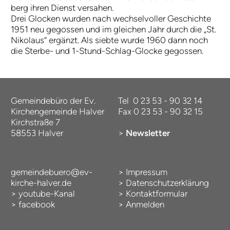
berg ih­ren Dienst ver­sa­hen.
Drei Glo­cken wur­den nach wech­sel­vol­ler Ge­schich­te
1951 neu ge­gos­sen und im glei­chen Jahr durch die „St.
Ni­ko­laus“ ergänzt. Als sieb­te wur­de 1960 dann noch
die Ster­be- und 1-­Stund-­Schlag-­Glo­cke ge­gos­sen.
Gemeindebüro der Ev.
Tel 0 23 53 - 90 32 14
Kirchengemeinde Halver
Fax 0 23 53 - 90 32 15
Kirchstraße 7
58553 Halver
>
Newsletter
gemeindebuero@ev-
>
Impressum
kirche-halver.de
>
Datenschutzerklärung
>
youtube-Kanal
>
Kontaktformular
>
facebook
>
Anmelden