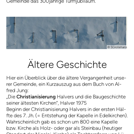
Gemeinde das 300jährige Turmjubiläum.
© SGrotehans
Äl­te­re Ge­schich­te
Hier ein Ü­ber­blick ü­ber die äl­te­re Ver­gan­gen­heit un­se­
rer Ge­mein­de, ein Kurz­aus­zug aus dem Buch von Al­
fred Jung:
„Die
Chri­sti­a­ni­sie­rung
Hal­vers und die Bau­ge­schich­te
sei­ner äl­te­sten Kir­chen“, Hal­ver 1975
Be­ginn der Chri­sti­a­ni­sie­rung Hal­vers in der er­sten Häl­
fte des 7. Jh. (= Ent­steh­ung der Kapelle in Edelkirchen).
Wahr­schein­lich gab es schon um 800 ei­ne Ka­pel­le
bzw. Kir­che als Holz- oder gar als Stein­bau (heu­ti­ger